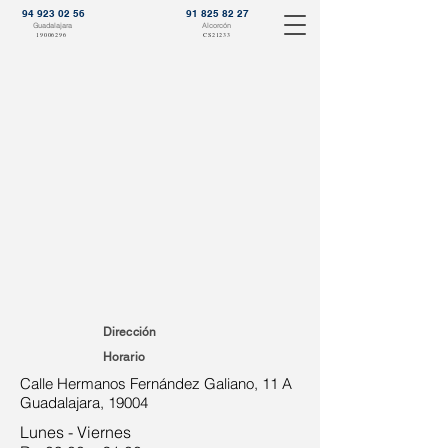
94 923 02 56
91 825 82 27
Guadalajara
Alcorcón
19006296
CS21233
Dirección
Horario
Calle Hermanos Fernández Galiano, 11 A
Guadalajara, 19004
Lunes - Viernes