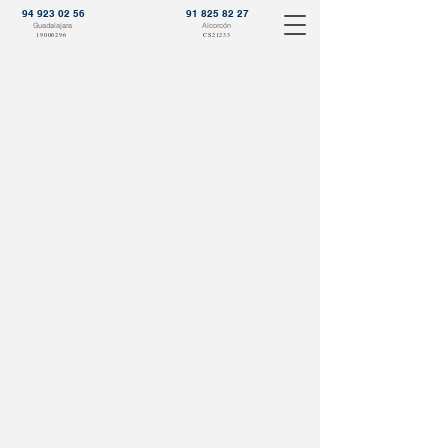
94 923 02 56
91 825 82 27
Guadalajara
Alcorcón
19006296
CS21233