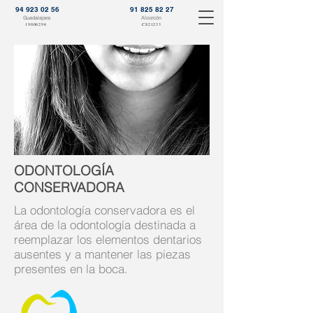
94 923 02 56
91 825 82 27
Guadalajara
Alcorcón
19006296
CS21233
ODONTOLOGÍA
CONSERVADORA
La odontología conservadora es el
área de la odontología destinada a
reemplazar los elementos dentarios
ausentes y a mantener las piezas
presentes en la boca.