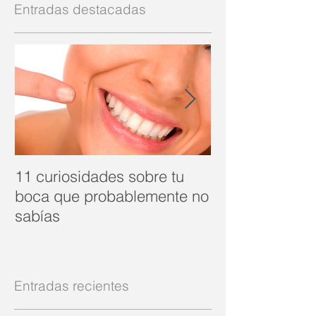
Entradas destacadas
11 curiosidades sobre tu
CUIDADOS BÁ
boca que probablemente no
TU ORTODON
sabías
INVISIBLE
Entradas recientes