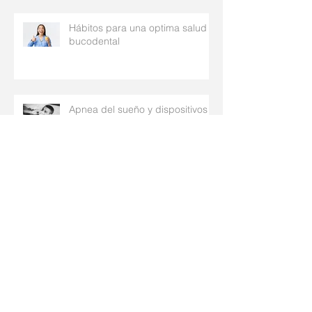
Hábitos para una optima salud
bucodental
Apnea del sueño y dispositivos
intra-orales
Las limpiezas, que son y para
qué sirven
El trato de los pacientes con el
odontólogo y viceversa