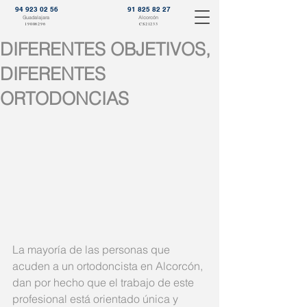
94 923 02 56
91 825 82 27
Guadalajara
Alcorcón
19006296
CS21233
DIFERENTES OBJETIVOS,
DIFERENTES
ORTODONCIAS
La mayoría de las personas que 
acuden a un ortodoncista en Alcorcón, 
dan por hecho que el trabajo de este 
profesional está orientado única y 