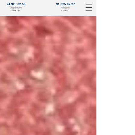
94 923 02 56
91 825 82 27
Guadalajara
Alcorcón
19006296
CS21233