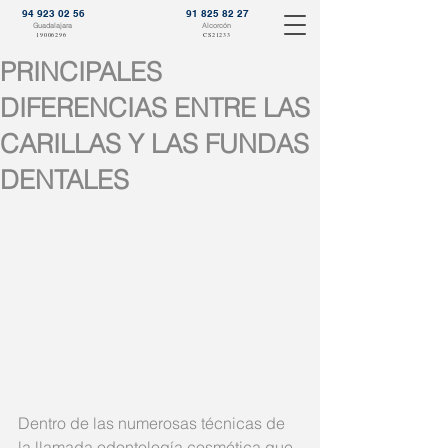
94 923 02 56
91 825 82 27
Guadalajara
Alcorcón
19006296
CS21233
PRINCIPALES
DIFERENCIAS ENTRE LAS
CARILLAS Y LAS FUNDAS
DENTALES
Dentro de las numerosas técnicas de 
la llamada odontología cosmética que 