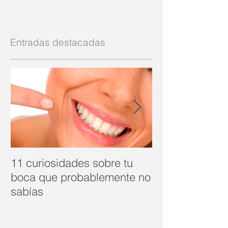
Entradas destacadas
11 curiosidades sobre tu
CUIDADOS BÁ
boca que probablemente no
TU ORTODON
sabías
INVISIBLE